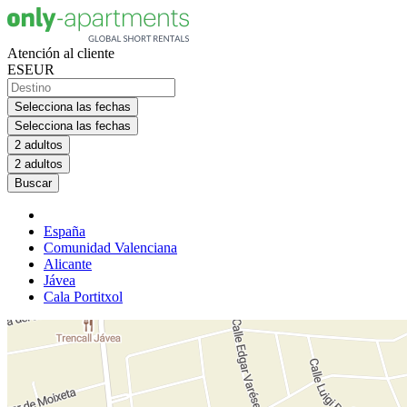
Atención al cliente
ES
EUR
Selecciona las fechas
Selecciona las fechas
2 adultos
2 adultos
Buscar
España
Comunidad Valenciana
Alicante
Jávea
Cala Portitxol