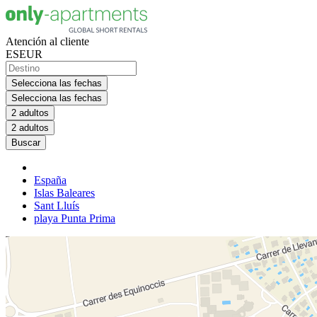
Atención al cliente
ES
EUR
Selecciona las fechas
Selecciona las fechas
2 adultos
2 adultos
Buscar
España
Islas Baleares
Sant Lluís
playa Punta Prima