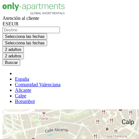
Atención al cliente
ES
EUR
Selecciona las fechas
Selecciona las fechas
2 adultos
2 adultos
Buscar
España
Comunidad Valenciana
Alicante
Calpe
Borumbot