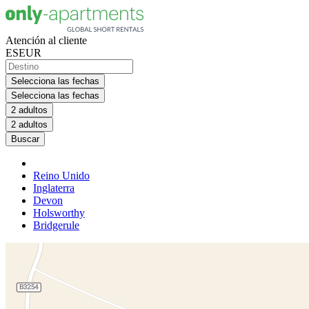
Atención al cliente
ES
EUR
Selecciona las fechas
Selecciona las fechas
2 adultos
2 adultos
Buscar
Reino Unido
Inglaterra
Devon
Holsworthy
Bridgerule