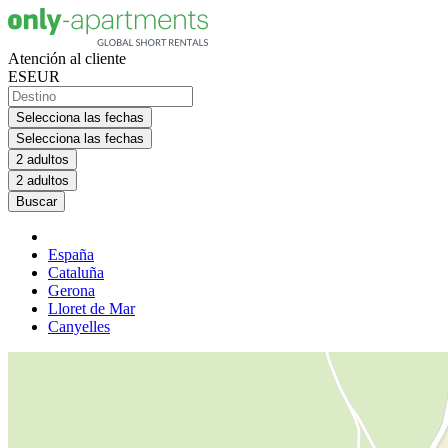
Atención al cliente
ES
EUR
Selecciona las fechas
Selecciona las fechas
2 adultos
2 adultos
Buscar
España
Cataluña
Gerona
Lloret de Mar
Canyelles