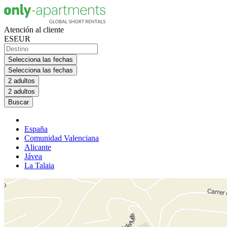
Atención al cliente
ES
EUR
Selecciona las fechas
Selecciona las fechas
2 adultos
2 adultos
Buscar
España
Comunidad Valenciana
Alicante
Jávea
La Talaia