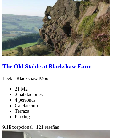
The Old Stable at Blackshaw Farm
Leek
-
Blackshaw Moor
21 M2
2 habitaciones
4 personas
Calefacción
Terraza
Parking
9.1
Excepcional
|
121 reseñas