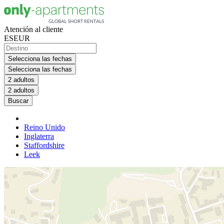
Atención al cliente
ES
EUR
Selecciona las fechas
Selecciona las fechas
2 adultos
2 adultos
Buscar
Reino Unido
Inglaterra
Staffordshire
Leek