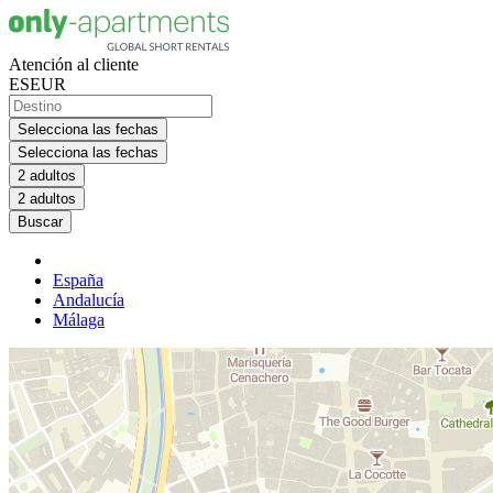
Atención al cliente
ES
EUR
Selecciona las fechas
Selecciona las fechas
2 adultos
2 adultos
Buscar
España
Andalucía
Málaga