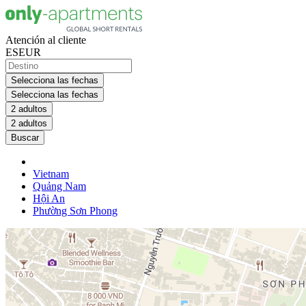
Atención al cliente
ES
EUR
Selecciona las fechas
Selecciona las fechas
2 adultos
2 adultos
Buscar
Vietnam
Quảng Nam
Hội An
Phường Sơn Phong