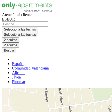
Atención al cliente
ES
EUR
Selecciona las fechas
Selecciona las fechas
2 adultos
2 adultos
Buscar
España
Comunidad Valenciana
Alicante
Jávea
Pinomar