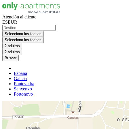
Atención al cliente
ES
EUR
Selecciona las fechas
Selecciona las fechas
2 adultos
2 adultos
Buscar
España
Galicia
Pontevedra
Sanxenxo
Portonovo