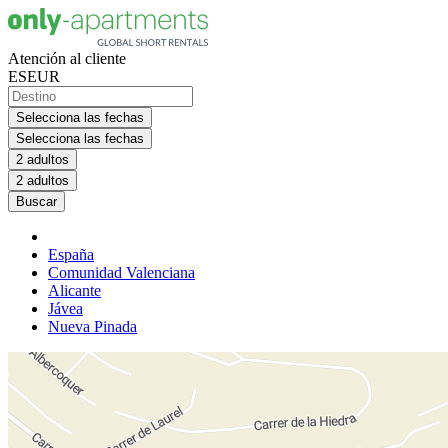
Atención al cliente
ES
EUR
Selecciona las fechas
Selecciona las fechas
2 adultos
2 adultos
Buscar
España
Comunidad Valenciana
Alicante
Jávea
Nueva Pinada